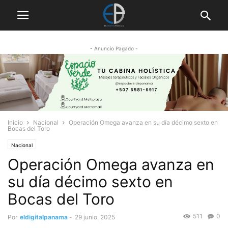
- Anuncio Pagado -
Inicio
Nacional
Operación Omega avanza en su día décimo sexto en
Bocas del Toro
Nacional
Operación Omega avanza en
su día décimo sexto en
Bocas del Toro
511
0
Por
eldigitalpanama
-
29 junio, 2025