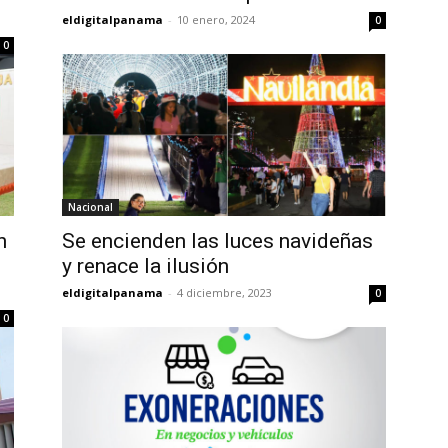
eldigitalpanama
-
10 enero, 2024
0
0
Nacional
n
Se encienden las luces navideñas
y renace la ilusión
eldigitalpanama
-
4 diciembre, 2023
0
0