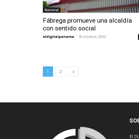
Nacional
Fábrega promueve una alcaldía
con sentido social
eldigitalpanama
-
18 octubre, 2023
1
2
SO
El D