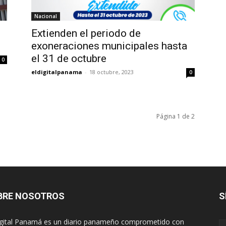
Nacional
Extienden el periodo de
exoneraciones municipales hasta
el 31 de octubre
0
eldigitalpanama
-
18 octubre, 2023
0
Página 1 de 2
BRE NOSOTROS
S
igital Panamá es un diario panameño comprometido con