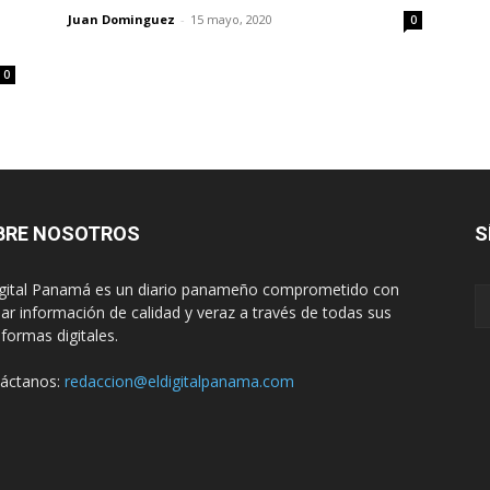
Juan Dominguez
-
15 mayo, 2020
0
0
BRE NOSOTROS
S
igital Panamá es un diario panameño comprometido con
dar información de calidad y veraz a través de todas sus
aformas digitales.
áctanos:
redaccion@eldigitalpanama.com