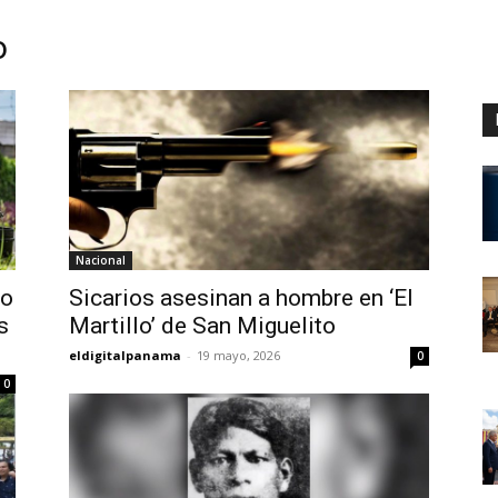
o
Digital
Panamá
Nacional
ro
Sicarios asesinan a hombre en ‘El
s
Martillo’ de San Miguelito
eldigitalpanama
-
19 mayo, 2026
0
0