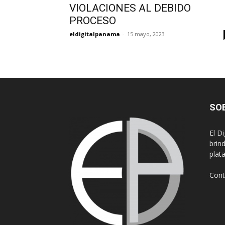
VIOLACIONES AL DEBIDO
PROCESO
eldigitalpanama
-
15 mayo, 2023
SO
El D
brin
plat
Cont