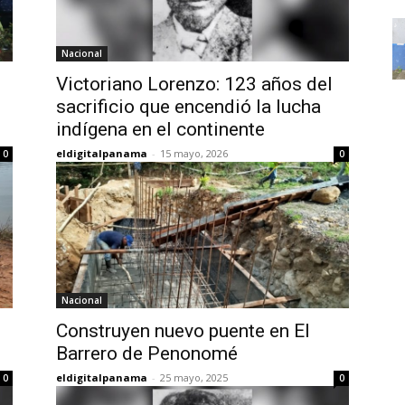
Nacional
Victoriano Lorenzo: 123 años del
sacrificio que encendió la lucha
indígena en el continente
eldigitalpanama
-
15 mayo, 2026
0
0
Nacional
Construyen nuevo puente en El
Barrero de Penonomé
eldigitalpanama
-
25 mayo, 2025
0
0