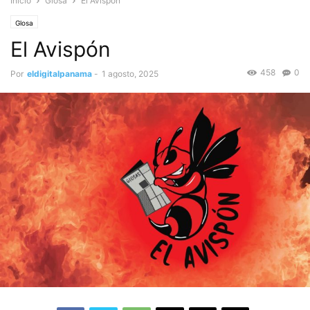
Inicio
Glosa
El Avispón
Glosa
El Avispón
458
0
Por
eldigitalpanama
-
1 agosto, 2025