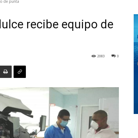
po de punta
ulce recibe equipo de
Digital
2083
0
Panamá