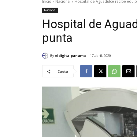
Inicio
Nacional
Hospital de Aguadulce recibe equi
Nacional
Hospital de Aguad
punta
By
eldigitalpanama
17 abril, 2020
Cuota