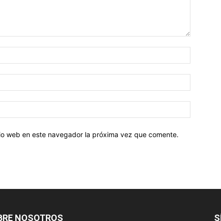
Nombre:
Correo
electróni
Sitio
web:
itio web en este navegador la próxima vez que comente.
BRE NOSOTROS
S