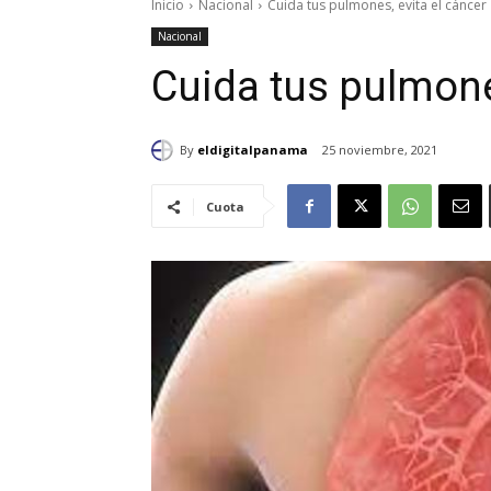
Inicio
Nacional
Cuida tus pulmones, evita el cáncer
Nacional
Cuida tus pulmones
By
eldigitalpanama
25 noviembre, 2021
Cuota