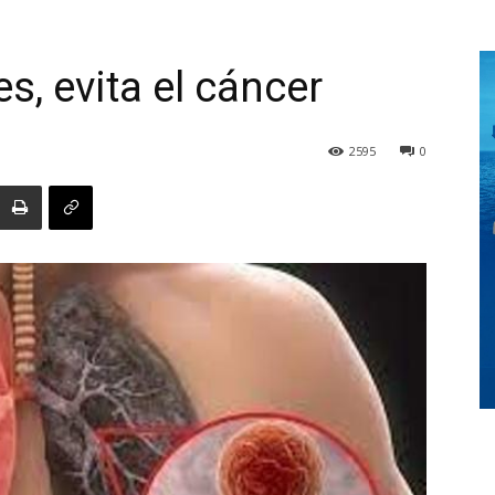
, evita el cáncer
Digital
2595
0
Panamá